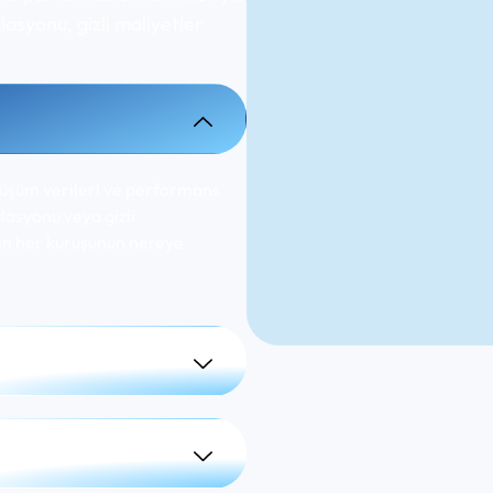
lasyonu, gizli maliyetler
üşüm verileri ve performans
ülasyonu veya gizli
zın her kuruşunun nereye