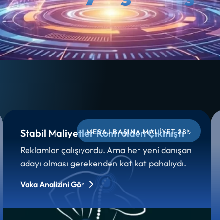
Stabil Maliyetler Kontrolden Çıkmıştı
MESAJ BAŞINA MALIYET 28₺
Reklamlar çalışıyordu. Ama her yeni danışan
adayı olması gerekenden kat kat pahalıydı.
Vaka Analizini Gör