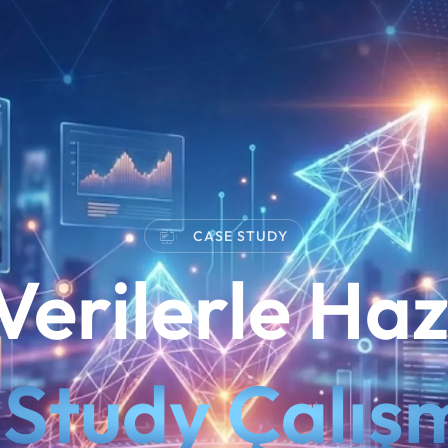
Canlı destek durumu güncelleniyor
•
ort. dönüş süresi:
1–4 saat
CASE STUDY
Verilerle Haz
Study Çalış