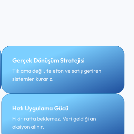
Gerçek Dönüşüm Stratejisi
Tıklama değil, telefon ve satış getiren
sistemler kurarız.
Hızlı Uygulama Gücü
Fikir rafta beklemez. Veri geldiği an
aksiyon alınır.