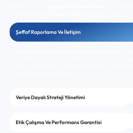
müşterilerimize
açık şekilde raporlanır
. Veri manipü
veya belirsiz raporlama politikamızda yer almaz.
Şeffaf Raporlama Ve İletişim
Kampanyalarınızın her aşamasında bütçe kullanımı, dön
metrikleri açık şekilde tarafınıza raporlanır. Veri manip
maliyetlere asla yer vermeyen politikamızla, yatırımını
gittiğini görmenizi sağlıyoruz.
Veriye Dayalı Strateji Yönetimi
Etik Çalışma Ve Performans Garantisi