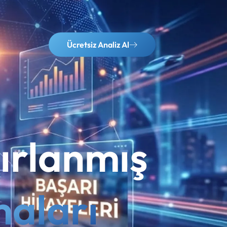
Ücretsiz Analiz Al
ırlanmış
maları