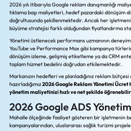
2026 yılı itibarıyla Google reklam danışmanlığı mali
tıklama başı maliyetleri, hedef pazardaki dönüşüm d
doğrultusunda şekillenmektedir. Ancak her işletmenin
büyüme stratejisi farklı olduğundan fiyatlandırma stan
Yönetimi üstlenecek performans uzmanının deneyimi,
YouTube ve Performance Max gibi kampanya türlerinin
dönüşüm izleme, gelişmiş etiketleme ya da CRM enteg
toplam hizmet bedelini doğrudan etkilemektedir.
Markanızın hedefleri ve planladığınız reklam bütçesi
hazırladığımız
2026 Google Reklam Yönetimi Ücret 
yönetim maliyetinizi hızlı ve net şekilde öğrenebilir
2026 Google ADS Yönetimi
Mahalle ölçeğinde faaliyet gösteren bir işletmenin b
kampanyalarından, uluslararası sağlık turizmi projele