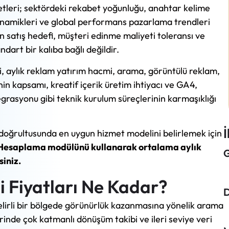
yetleri; sektördeki rekabet yoğunluğu, anahtar kelime
inamikleri ve global performans pazarlama trendleri
 satış hedefi, müşteri edinme maliyeti toleransı ve
dart bir kalıba bağlı değildir.
 aylık reklam yatırım hacmi, arama, görüntülü reklam,
 kapsamı, kreatif içerik üretim ihtiyacı ve GA4,
rasyonu gibi teknik kurulum süreçlerinin karmaşıklığı
İ
 doğrultusunda en uygun hizmet modelini belirlemek için
Hesaplama modülünü kullanarak ortalama aylık
G
siniz.
 Fiyatları Ne Kadar?
D
elirli bir bölgede görünürlük kazanmasına yönelik arama
rinde çok katmanlı dönüşüm takibi ve ileri seviye veri