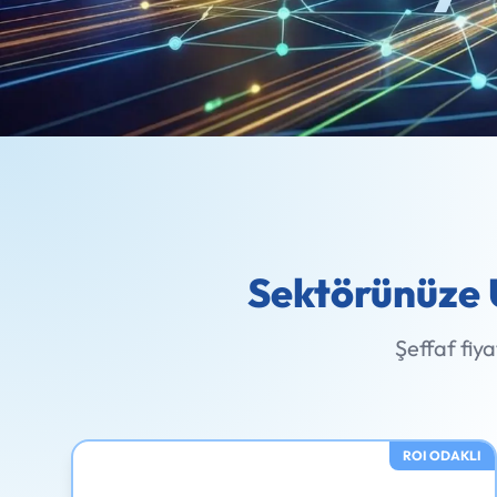
Sektörünüze 
Şeffaf fiy
ROI ODAKLI