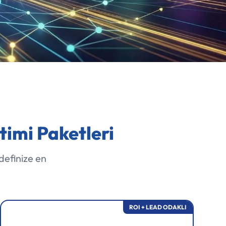
imi Paketleri
definize en
ROI + LEAD ODAKLI