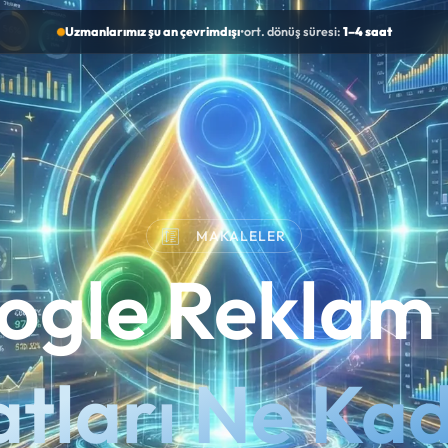
Uzmanlarımız şu an çevrimdışı
•
ort. dönüş süresi:
1–4 saat
MAKALELER
ogle Reklam 
atları Ne Ka