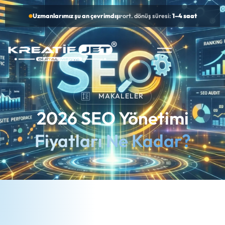
Uzmanlarımız şu an çevrimdışı
•
ort. dönüş süresi:
1–4 saat
MAKALELER
2026 SEO Yönetimi
Fiyatları Ne Kadar?