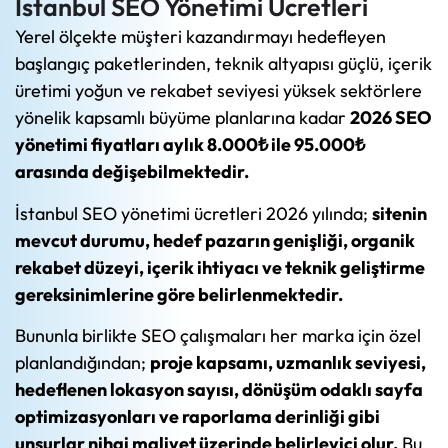
İstanbul SEO Yönetimi Ücretleri
Yerel ölçekte müşteri kazandırmayı hedefleyen
başlangıç paketlerinden, teknik altyapısı güçlü, içerik
üretimi yoğun ve rekabet seviyesi yüksek sektörlere
yönelik kapsamlı büyüme planlarına kadar
2026 SEO
yönetimi fiyatları aylık 8.000₺ ile 95.000₺
arasında değişebilmektedir.
İstanbul SEO yönetimi ücretleri 2026 yılında;
sitenin
mevcut durumu, hedef pazarın genişliği, organik
rekabet düzeyi, içerik ihtiyacı ve teknik geliştirme
gereksinimlerine göre belirlenmektedir.
Bununla birlikte SEO çalışmaları her marka için özel
planlandığından;
proje kapsamı, uzmanlık seviyesi,
hedeflenen lokasyon sayısı, dönüşüm odaklı sayfa
optimizasyonları ve raporlama derinliği gibi
unsurlar nihai maliyet üzerinde belirleyici olur.
Bu