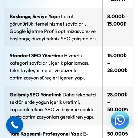
Başlangıç Seviye Yapı:
Lokal
8.000₺ –
görünürlük, temel hizmet sayfaları,
15.000₺
Google İşletme Profili optimizasyonu ve
başlangıç düzeyi teknik SEO çalışmaları.
Standart SEO Yönetimi:
Hizmet /
15.000₺
kategori sayfaları, içerik planlaması,
–
teknik iyileştirmeler ve düzenli
28.000₺
optimizasyon süreçleri içeren yapı.
Gelişmiş SEO Yönetimi:
Daha rekabetçi
28.000₺
sektörlerde yoğun içerik üretimi,
–
kapsamlı teknik SEO ve büyüme odaklı
50.000₺
sayfa optimizasyonları gerektiren yapı.
Tam Kapsamlı Profesyonel Yapı:
E-
50.000₺