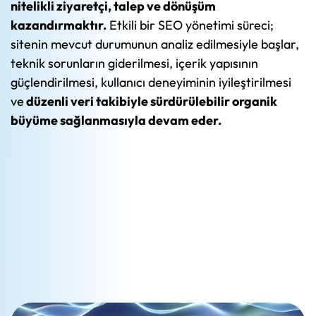
nitelikli ziyaretçi, talep ve dönüşüm
kazandırmaktır.
Etkili bir SEO yönetimi süreci;
sitenin mevcut durumunun analiz edilmesiyle başlar,
teknik sorunların giderilmesi, içerik yapısının
güçlendirilmesi, kullanıcı deneyiminin iyileştirilmesi
ve
düzenli veri takibiyle sürdürülebilir organik
büyüme sağlanmasıyla devam eder.
"
Güçlü bir SEO stratejisi, işletmenin dijital
varlığını yalnızca görünür kılmakla kalmaz;
marka
otoritesini artırır, kullanıcı güvenini güçlendirir ve
uzun vadeli organik büyüme zemini oluşturur.
Bu
nedenle SEO, geçici bir trafik çalışması değil;
markanın dijital geleceğine yapılan
planlı ve
sürdürülebilir bir yatırımdır.."
</ </span>