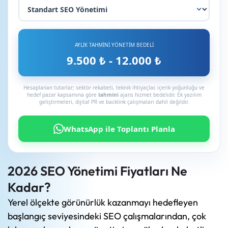
AYLIK TAHMİNİ YÖNETİM BEDELİ
9.500 ₺ - 12.000 ₺
Hesaplanan tutarlar; sektör rekabeti, teknik ihtiyaçlar, içerik yoğunluğu ve
hedef pazar kapsamına göre
tahmini
ajans hizmet bedelidir. Ek yazılım
geliştirmeleri, dijital PR ve backlink çalışmaları dahil değildir.
WhatsApp ile Toplantı Planla
2026 SEO Yönetimi Fiyatları Ne
Kadar?
Yerel ölçekte görünürlük kazanmayı hedefleyen
başlangıç seviyesindeki SEO çalışmalarından, çok